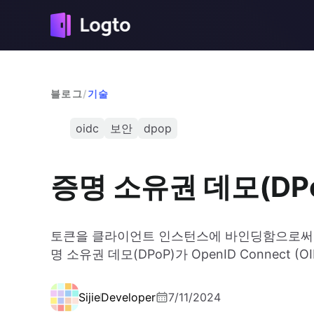
블로그
/
기술
oidc
보안
dpop
증명 소유권 데모(DPo
토큰을 클라이언트 인스턴스에 바인딩함으로써 
명 소유권 데모(DPoP)가 OpenID Connect
Sijie
Developer
7/11/2024