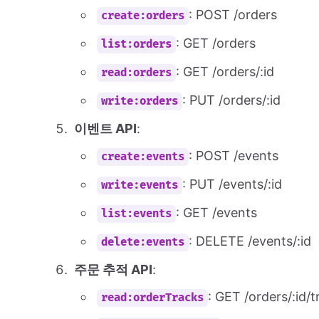
: POST /orders
create:orders
: GET /orders
list:orders
: GET /orders/:id
read:orders
: PUT /orders/:id
write:orders
이벤트 API
:
: POST /events
create:events
: PUT /events/:id
write:events
: GET /events
list:events
: DELETE /events/:id
delete:events
주문 추적 API
:
: GET /orders/:id/
read:orderTracks