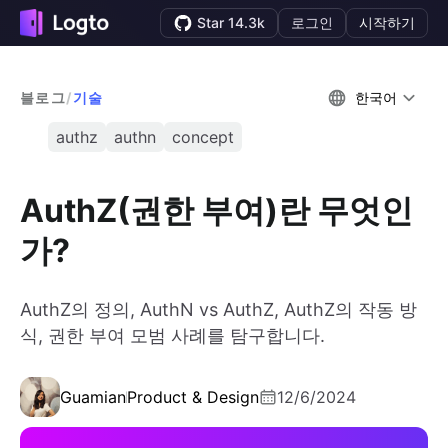
Star 14.3k
로그인
시작하기
블로그
/
기술
한국어
authz
authn
concept
AuthZ(권한 부여)란 무엇인
가?
AuthZ의 정의, AuthN vs AuthZ, AuthZ의 작동 방
식, 권한 부여 모범 사례를 탐구합니다.
Guamian
Product & Design
12/6/2024