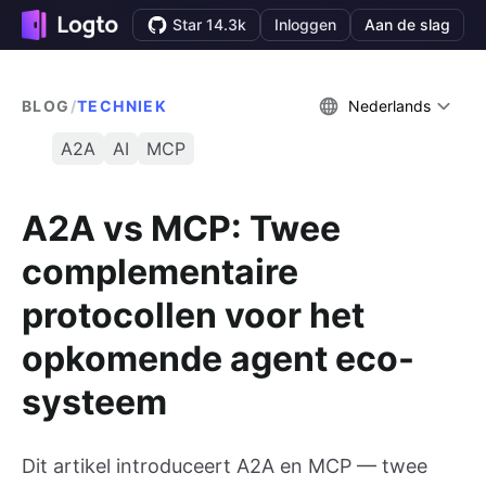
Star 14.3k
Inloggen
Aan de slag
BLOG
/
TECHNIEK
Nederlands
A2A
AI
MCP
A2A vs MCP: Twee
complementaire
protocollen voor het
opkomende agent eco-
systeem
Dit artikel introduceert A2A en MCP — twee