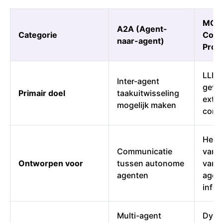
MCP 
A2A (Agent-
Categorie
Cont
naar-agent)
Proto
LLM'
Inter-agent
geven
Primair doel
taakuitwisseling
exter
mogelijk maken
cont
Het v
Communicatie
van c
Ontworpen voor
tussen autonome
van e
agenten
agent
infer
Multi-agent
Dyna