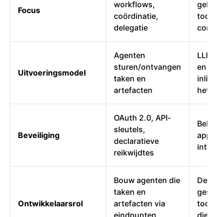
workflows,
gebru
Focus
coördinatie,
tools
delegatie
conte
Agenten
LLM s
sturen/ontvangen
en vo
Uitvoeringsmodel
taken en
inline
artefacten
het 
OAuth 2.0, API-
Beha
sleutels,
Beveiliging
appli
declaratieve
integ
reikwijdtes
Bouw agenten die
Defin
taken en
gest
Ontwikkelaarsrol
artefacten via
tools
eindpunten
die h