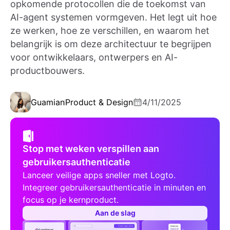
opkomende protocollen die de toekomst van
AI-agent systemen vormgeven. Het legt uit hoe
ze werken, hoe ze verschillen, en waarom het
belangrijk is om deze architectuur te begrijpen
voor ontwikkelaars, ontwerpers en AI-
productbouwers.
Guamian
Product & Design
4/11/2025
Stop met weken verspillen aan
gebruikersauthenticatie
Lanceer veilige apps sneller met Logto.
Integreer gebruikersauthenticatie in minuten en
focus op je kernproduct.
Aan de slag