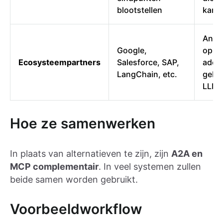
blootstellen
kan 
Anthr
Google,
opko
Ecosysteempartners
Salesforce, SAP,
adopt
LangChain, etc.
geba
LLM-
Hoe ze samenwerken
In plaats van alternatieven te zijn, zijn
A2A en
MCP complementair
. In veel systemen zullen
beide samen worden gebruikt.
Voorbeeldworkflow