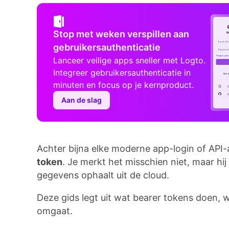
Stop met weken verspillen aan
gebruikersauthenticatie
Lanceer veilige apps sneller met Logto.
Integreer gebruikersauthenticatie in
minuten en focus op je kernproduct.
Aan de slag
Achter bijna elke moderne app-login of API-a
token
. Je merkt het misschien niet, maar hij 
gegevens ophaalt uit de cloud.
Deze gids legt uit wat bearer tokens doen, w
omgaat.