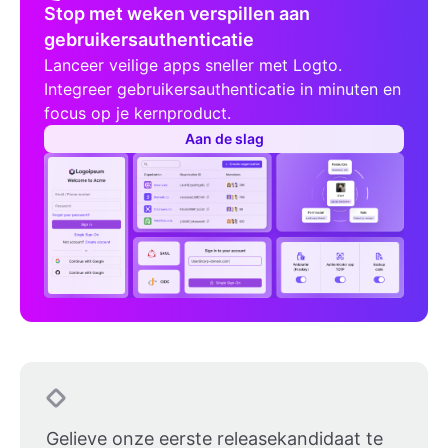
Stop met weken verspillen aan
gebruikersauthenticatie
Lanceer veilige apps sneller met Logto.
Integreer gebruikersauthenticatie in minuten en
focus op je kernproduct.
Aan de slag
Gelieve onze eerste releasekandidaat te