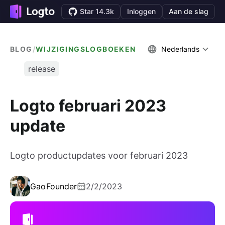
Star 14.3k
Inloggen
Aan de slag
BLOG
/
WIJZIGINGSLOGBOEKEN
Nederlands
release
Logto februari 2023
update
Logto productupdates voor februari 2023
Gao
Founder
2/2/2023