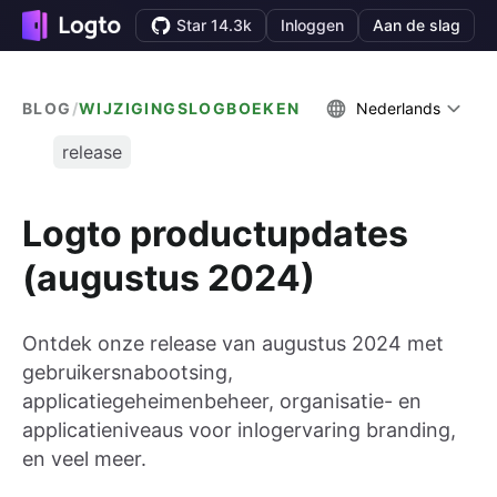
Star 14.3k
Inloggen
Aan de slag
BLOG
/
WIJZIGINGSLOGBOEKEN
Nederlands
release
Logto productupdates
(augustus 2024)
Ontdek onze release van augustus 2024 met
gebruikersnabootsing,
applicatiegeheimenbeheer, organisatie- en
applicatieniveaus voor inlogervaring branding,
en veel meer.