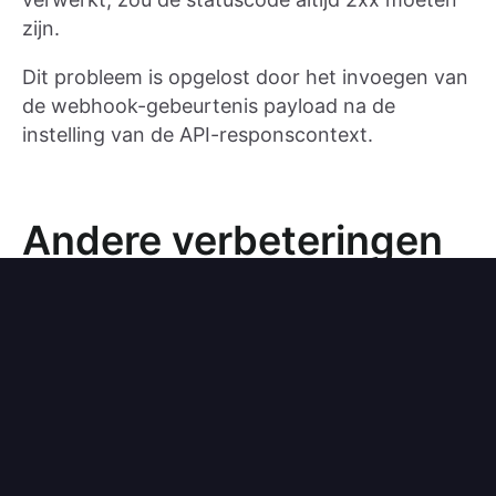
zijn.
Dit probleem is opgelost door het invoegen van
de webhook-gebeurtenis payload na de
instelling van de API-responscontext.
Andere verbeteringen
De favicon voor het donkere thema kan nu
worden ingesteld in de inlogervaring
brandinginstellingen.
Nieuwe wachtwoord digest algoritmen
toegevoegd:
en
.
Argon2d
Argon2id
Gebruikers met die algoritmen worden