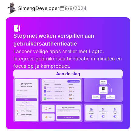
Simeng
Developer
8/8/2024
Stop met weken verspillen aan
gebruikersauthenticatie
Lanceer veilige apps sneller met Logto.
Integreer gebruikersauthenticatie in minuten en
focus op je kernproduct.
Aan de slag