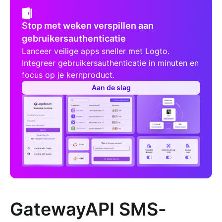
Stop met weken verspillen aan
gebruikersauthenticatie
Lanceer veilige apps sneller met Logto.
Integreer gebruikersauthenticatie in minuten en
focus op je kernproduct.
Aan de slag
GatewayAPI SMS-