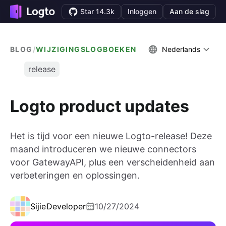
Star 14.3k
Inloggen
Aan de slag
BLOG
/
WIJZIGINGSLOGBOEKEN
Nederlands
release
Logto product updates
Het is tijd voor een nieuwe Logto-release! Deze
maand introduceren we nieuwe connectors
voor GatewayAPI, plus een verscheidenheid aan
verbeteringen en oplossingen.
Sijie
Developer
10/27/2024