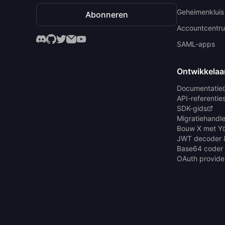
Geheimenkluis
Abonneren
Accountcentr
SAML-apps
Ontwikkelaa
Documentatie
API-referentie
SDK-gids
Migratiehandle
Bouw X met Y
JWT decoder 
Base64 coder
OAuth provide