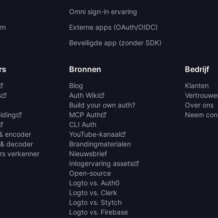
Omni sign-in ervaring
um
Externe apps (OAuth/OIDC)
Beveiligde app (zonder SDK)
rs
Bronnen
Bedrijf
Blog
Klanten
s
Auth Wiki
Vertrouwen
Build your own auth?
Over ons
iding
MCP Auth
Neem cont
CLI Auth
& encoder
YouTube-kanaal
 & decoder
Brandingmaterialen
rs verkenner
Nieuwsbrief
Inlogervaring assets
Open-source
Logto vs. Auth0
Logto vs. Clerk
Logto vs. Stytch
Logto vs. Firebase