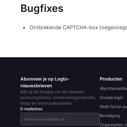
Bugfixes
Ontbrekende CAPTCHA-box toegevoegd aa
Abonneer je op Logto-
Producten
nieuwsbrieven
Wachtwoordlo
Blijf op de hoogte van de nieuwste
productupdates, ontwikkelingsinspiratie,
Sociale login
blogs en onderzoeksideeën.
Multi-factor au
E-mailadres
Beveiliging
Organisaties (