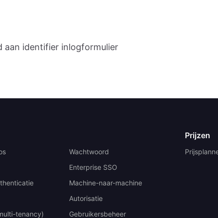
n identifier inlogformulier
Prijzen
os
Wachtwoord
Prijsplann
Enterprise SSO
thenticatie
Machine-naar-machine
Autorisatie
multi-tenancy)
Gebruikersbeheer