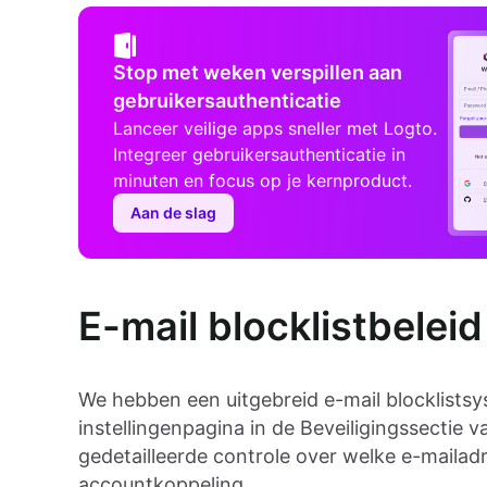
Stop met weken verspillen aan
gebruikersauthenticatie
Lanceer veilige apps sneller met Logto.
Integreer gebruikersauthenticatie in
minuten en focus op je kernproduct.
Aan de slag
E-mail blocklistbeleid
We hebben een uitgebreid e-mail blocklists
instellingenpagina in de Beveiligingssectie 
gedetailleerde controle over welke e-mailad
accountkoppeling.