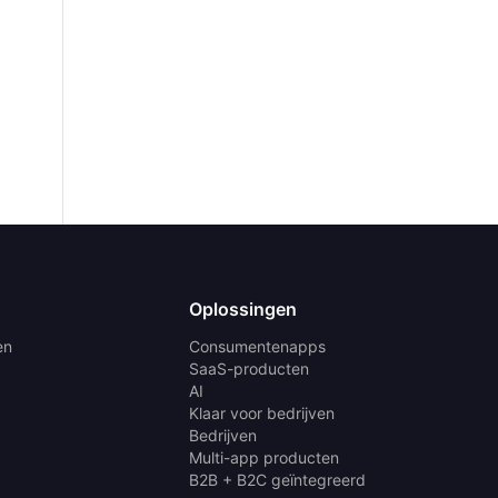
Oplossingen
en
Consumentenapps
SaaS-producten
AI
Klaar voor bedrijven
Bedrijven
Multi-app producten
B2B + B2C geïntegreerd