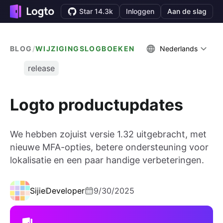
Star 14.3k
Inloggen
Aan de slag
BLOG
/
WIJZIGINGSLOGBOEKEN
Nederlands
release
Logto productupdates
We hebben zojuist versie 1.32 uitgebracht, met
nieuwe MFA-opties, betere ondersteuning voor
lokalisatie en een paar handige verbeteringen.
Sijie
Developer
9/30/2025