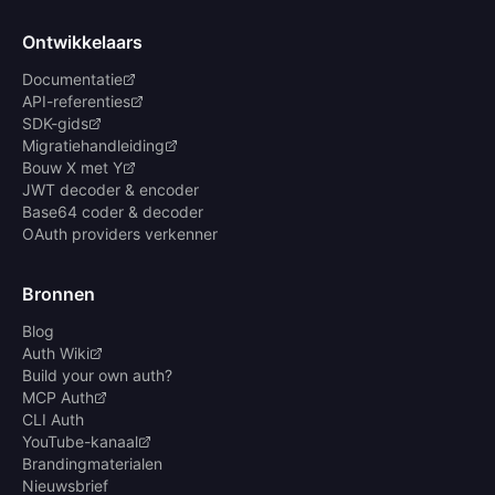
Ontwikkelaars
Documentatie
API-referenties
SDK-gids
Migratiehandleiding
Bouw X met Y
JWT decoder & encoder
Base64 coder & decoder
OAuth providers verkenner
Bronnen
Blog
Auth Wiki
Build your own auth?
MCP Auth
CLI Auth
YouTube-kanaal
Brandingmaterialen
Nieuwsbrief