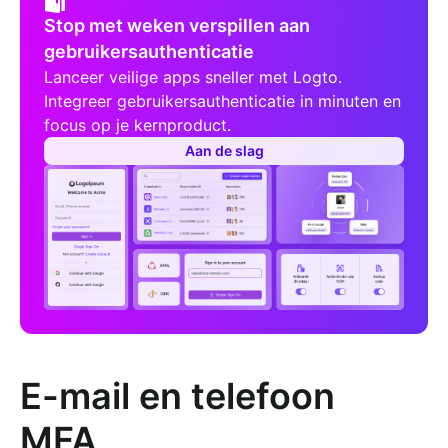
Stop met weken verspillen aan
gebruikersauthenticatie
Lanceer veilige apps sneller met Logto.
Integreer gebruikersauthenticatie in minuten en
focus op je kernproduct.
Aan de slag
E-mail en telefoon
MFA