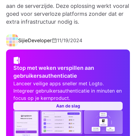
aan de serverzijde. Deze oplossing werkt vooral
goed voor serverloze platforms zonder dat er
extra infrastructuur nodig is.
Sijie
Developer
11/19/2024
Stop met weken verspillen aan
gebruikersauthenticatie
Lanceer veilige apps sneller met Logto.
Integreer gebruikersauthenticatie in minuten en
focus op je kernproduct.
Aan de slag