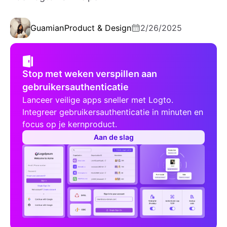
Guamian
Product & Design
2/26/2025
Stop met weken verspillen aan
gebruikersauthenticatie
Lanceer veilige apps sneller met Logto.
Integreer gebruikersauthenticatie in minuten en
focus op je kernproduct.
Aan de slag