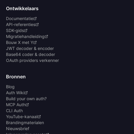
Ontwikkelaars
Documentatie
API-referenties
SDK-gids
Migratiehandleiding
Bouw X met Y
JWT decoder & encoder
Base64 coder & decoder
OAuth providers verkenner
Bronnen
Blog
Auth Wiki
Build your own auth?
MCP Auth
CLI Auth
YouTube-kanaal
Brandingmaterialen
Nieuwsbrief