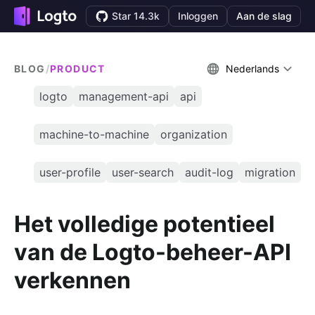
Star 14.3k
Inloggen
Aan de slag
BLOG
/
PRODUCT
Nederlands
logto
management-api
api
machine-to-machine
organization
user-profile
user-search
audit-log
migration
Het volledige potentieel
van de Logto-beheer-API
verkennen