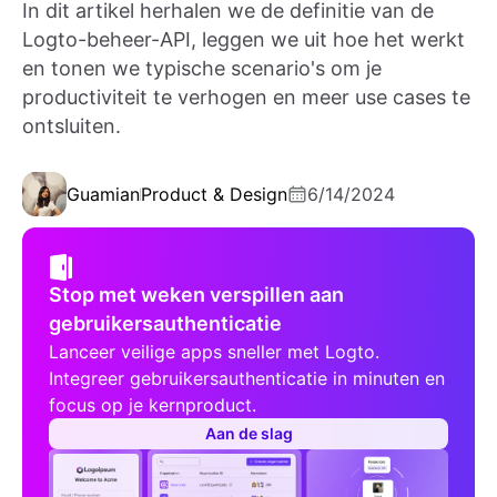
In dit artikel herhalen we de definitie van de
Logto-beheer-API, leggen we uit hoe het werkt
en tonen we typische scenario's om je
productiviteit te verhogen en meer use cases te
ontsluiten.
Guamian
Product & Design
6/14/2024
Stop met weken verspillen aan
gebruikersauthenticatie
Lanceer veilige apps sneller met Logto.
Integreer gebruikersauthenticatie in minuten en
focus op je kernproduct.
Aan de slag