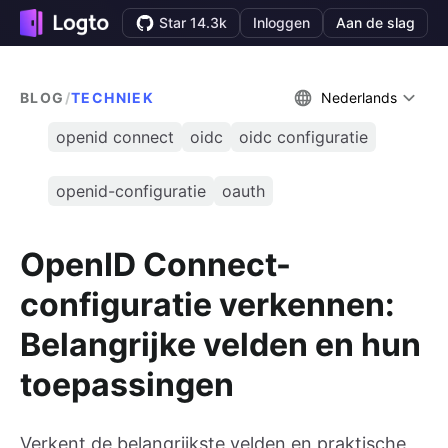
Star 14.3k
Inloggen
Aan de slag
BLOG
/
TECHNIEK
Nederlands
openid connect
oidc
oidc configuratie
openid-configuratie
oauth
OpenID Connect-
configuratie verkennen:
Belangrijke velden en hun
toepassingen
Verkent de belangrijkste velden en praktische