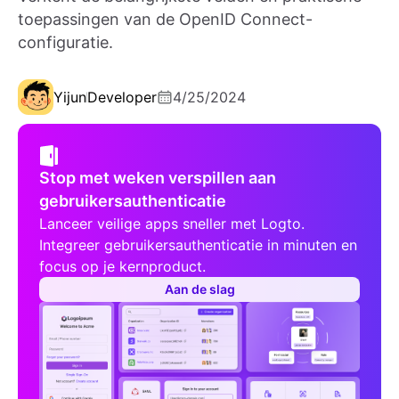
toepassingen van de OpenID Connect-
configuratie.
Yijun
Developer
4/25/2024
Stop met weken verspillen aan
gebruikersauthenticatie
Lanceer veilige apps sneller met Logto.
Integreer gebruikersauthenticatie in minuten en
focus op je kernproduct.
Aan de slag