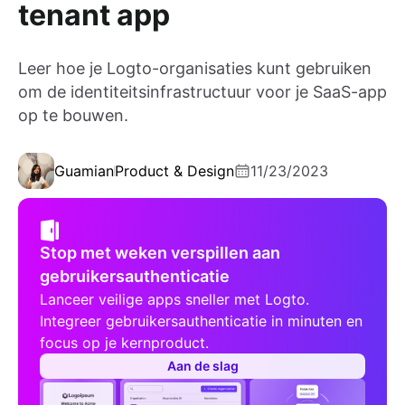
tenant app
Leer hoe je Logto-organisaties kunt gebruiken
om de identiteitsinfrastructuur voor je SaaS-app
op te bouwen.
Guamian
Product & Design
11/23/2023
Stop met weken verspillen aan
gebruikersauthenticatie
Lanceer veilige apps sneller met Logto.
Integreer gebruikersauthenticatie in minuten en
focus op je kernproduct.
Aan de slag