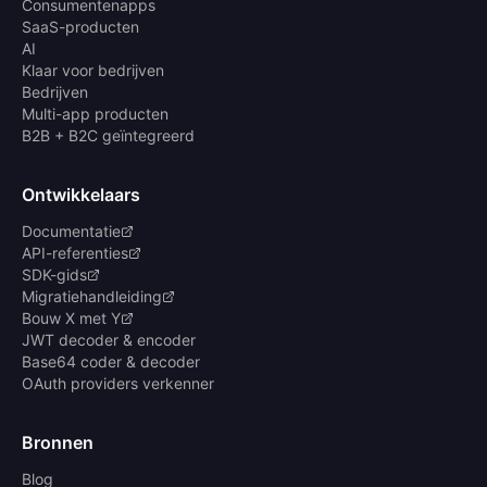
Consumentenapps
SaaS-producten
AI
Klaar voor bedrijven
Bedrijven
Multi-app producten
B2B + B2C geïntegreerd
Ontwikkelaars
Documentatie
API-referenties
SDK-gids
Migratiehandleiding
Bouw X met Y
JWT decoder & encoder
Base64 coder & decoder
OAuth providers verkenner
Bronnen
Blog