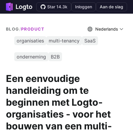
Star 14.3k
Inloggen
Aan de slag
BLOG
/
PRODUCT
Nederlands
organisaties
multi-tenancy
SaaS
onderneming
B2B
Een eenvoudige
handleiding om te
beginnen met Logto-
organisaties - voor het
bouwen van een multi-