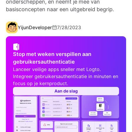
onderscheppen, en neemt je mee van
basisconcepten naar een uitgebreid begrip.
Yijun
Developer
7/28/2023
Stop met weken verspillen aan
gebruikersauthenticatie
Lanceer veilige apps sneller met Logto.
Integreer gebruikersauthenticatie in minuten en
focus op je kernproduct.
Aan de slag