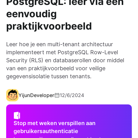
PostgreSQL: leer via een
eenvoudig
praktijkvoorbeeld
Leer hoe je een multi-tenant architectuur
implementeert met PostgreSQL Row-Level
Security (RLS) en databaserollen door middel
van een praktijkvoorbeeld voor veilige
gegevensisolatie tussen tenants.
Yijun
Developer
12/6/2024
Stop met weken verspillen aan
gebruikersauthenticatie