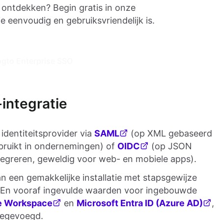
 ontdekken? Begin gratis in onze
 eenvoudig en gebruiksvriendelijk is.
ogto Enterprise SSO
integratie
 identiteitsprovider via
SAML
(op XML gebaseerd
bruikt in ondernemingen) of
OIDC
(op JSON
tegreren, geweldig voor web- en mobiele apps).
an een gemakkelijke installatie met stapsgewijze
. En vooraf ingevulde waarden voor ingebouwde
e Workspace
en
Microsoft Entra ID (Azure AD)
,
oegevoegd.