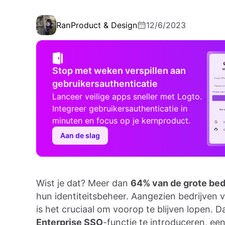
Ran
Product & Design
12/6/2023
Stop met weken verspillen aan
gebruikersauthenticatie
Lanceer veilige apps sneller met Logto.
Integreer gebruikersauthenticatie in
minuten en focus op je kernproduct.
Aan de slag
Wist je dat? Meer dan
64% van de grote bed
hun identiteitsbeheer. Aangezien bedrijven v
is het cruciaal om voorop te blijven lopen.
Enterprise SSO
-functie te introduceren, ee