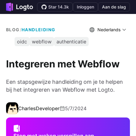
Star 14.3k
Inloggen
Aan de slag
BLOG
/
HANDLEIDING
Nederlands
oidc
webflow
authenticatie
Integreren met Webflow
Een stapsgewijze handleiding om je te helpen
bij het integreren van Webflow met Logto.
Charles
Developer
5/7/2024
Stop met weken verspillen aan