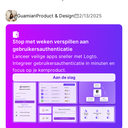
Guamian
Product & Design
2/13/2025
Stop met weken verspillen aan
gebruikersauthenticatie
Lanceer veilige apps sneller met Logto.
Integreer gebruikersauthenticatie in minuten en
focus op je kernproduct.
Aan de slag