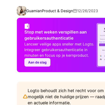
Guamian
Product & Design
12/26/2023
Stop met weken verspillen aan
gebruikersauthenticatie
Lanceer veilige apps sneller met Logto.
Integreer gebruikersauthenticatie in
minuten en focus op je kernproduct.
Aan de slag
Logto behoudt zich het recht voor om d
mogelijk niet de huidige prijzen — raa
en actuele informatie.