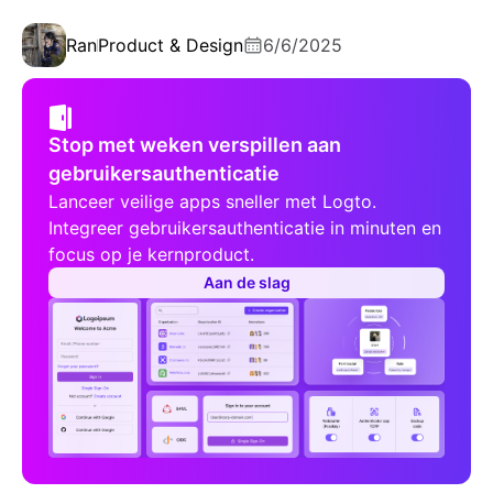
Ran
Product & Design
6/6/2025
Stop met weken verspillen aan
gebruikersauthenticatie
Lanceer veilige apps sneller met Logto.
Integreer gebruikersauthenticatie in minuten en
focus op je kernproduct.
Aan de slag