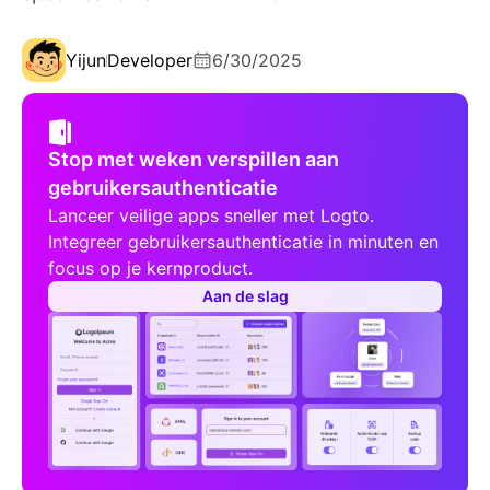
Yijun
Developer
6/30/2025
Stop met weken verspillen aan
gebruikersauthenticatie
Lanceer veilige apps sneller met Logto.
Integreer gebruikersauthenticatie in minuten en
focus op je kernproduct.
Aan de slag