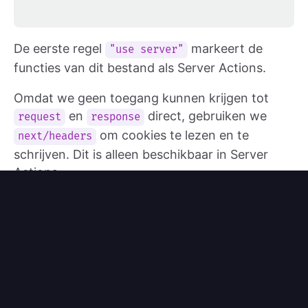
De eerste regel
markeert de
"use server"
functies van dit bestand als Server Actions.
Omdat we geen toegang kunnen krijgen tot
en
direct, gebruiken we
request
response
om cookies te lezen en te
next/headers
schrijven. Dit is alleen beschikbaar in Server
Actions.
In aantocht: nog twee Server
Actions
Met de sessiebibliotheek in werking, is het tijd
om een inlog- en uitlogfunctie te implementeren