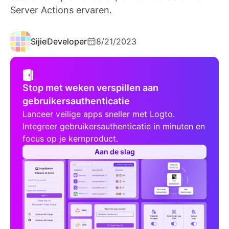
Server Actions ervaren.
Sijie
Developer
8/21/2023
Stop met weken verspillen aan
gebruikersauthenticatie
Lanceer veilige apps sneller met Logto.
Integreer gebruikersauthenticatie in minuten en
focus op je kernproduct.
Aan de slag