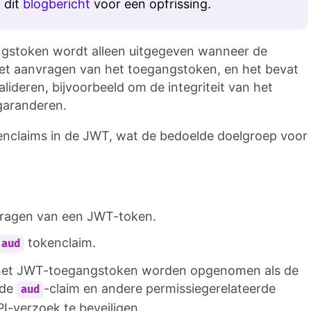
 dit
blogbericht
voor een opfrissing.
stoken wordt alleen uitgegeven wanneer de
 het aanvragen van het toegangstoken, en het bevat
alideren, bijvoorbeeld om de integriteit van het
garanderen.
nclaims in de JWT, wat de bedoelde doelgroep voor
nvragen van een JWT-token.
tokenclaim.
aud
 het JWT-toegangstoken worden opgenomen als de
 de
-claim en andere permissiegerelateerde
aud
I-verzoek te beveiligen.