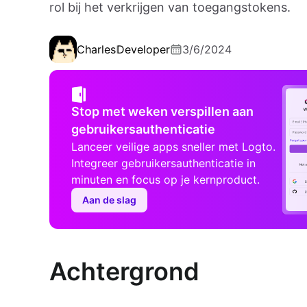
rol bij het verkrijgen van toegangstokens.
Charles
Developer
3/6/2024
Stop met weken verspillen aan
gebruikersauthenticatie
Lanceer veilige apps sneller met Logto.
Integreer gebruikersauthenticatie in
minuten en focus op je kernproduct.
Aan de slag
Achtergrond