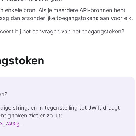
 enkele bron. Als je meerdere API-bronnen hebt
raag dan afzonderlijke toegangstokens aan voor elk.
ficeert bij het aanvragen van het toegangstoken?
ngstoken
en?
ige string, en in tegenstelling tot JWT, draagt
tig token ziet er zo uit:
.
rS_7AUGg