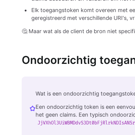
Elk toegangstoken komt overeen met een
geregistreerd met verschillende URI's, v
🤔 Maar wat als de client de bron niet speci
Ondoorzichtig toega
Wat is een ondoorzichtig toegangstok
Een ondoorzichtig token is een eenvoud
het geen claims. Een typisch ondoorzich
JjVXhOl3UiWBMDdvS3Dt0bFjRlrkNDIsANS