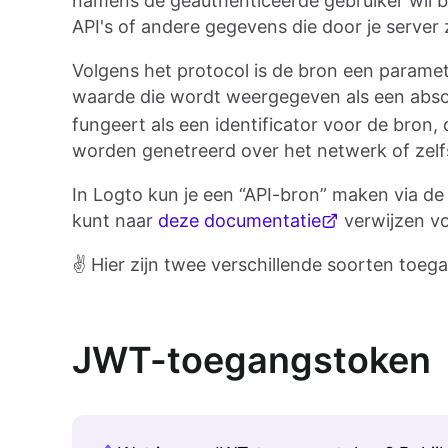
namens de geauthenticeerde gebruiker wil be
API's of andere gegevens die door je server 
Volgens het protocol is de bron een paramete
waarde die wordt weergegeven als een abso
fungeert als een identificator voor de bron,
worden genetreerd over het netwerk of zelfs
In Logto kun je een “API-bron” maken via d
kunt naar
deze documentatie
verwijzen vo
✌️ Hier zijn twee verschillende soorten toeg
JWT-toegangstoken