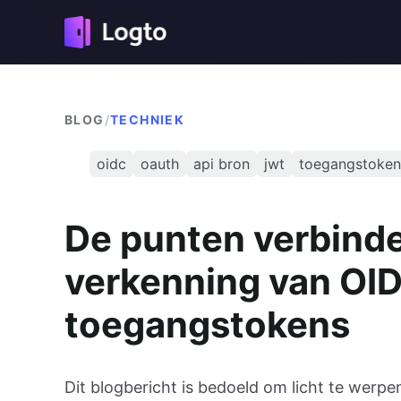
BLOG
/
TECHNIEK
oidc
oauth
api bron
jwt
toegangstoken
De punten verbind
verkenning van OI
toegangstokens
Dit blogbericht is bedoeld om licht te werp