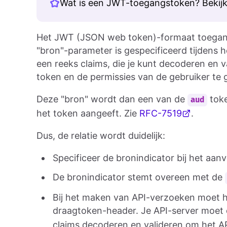
Wat is een JWT-toegangstoken? Bekijk
Het JWT (JSON web token)-formaat toegang
"bron"-parameter is gespecificeerd tijdens
een reeks claims, die je kunt decoderen en v
token en de permissies van de gebruiker te 
Deze "bron" wordt dan een van de
toke
aud
het token aangeeft. Zie
RFC-7519
.
Dus, de relatie wordt duidelijk:
Specificeer de bronindicator bij het aa
De bronindicator stemt overeen met de
Bij het maken van API-verzoeken moet
draagtoken-header. Je API-server moet
claims decoderen en valideren om het AP