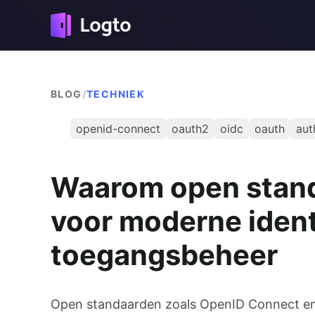
BLOG
/
TECHNIEK
openid-connect
oauth2
oidc
oauth
aut
Waarom open stand
voor moderne ident
toegangsbeheer
Open standaarden zoals OpenID Connect en