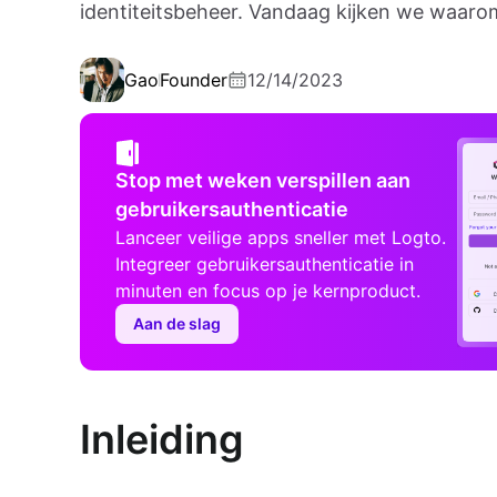
identiteitsbeheer. Vandaag kijken we waarom 
Gao
Founder
12/14/2023
Stop met weken verspillen aan
gebruikersauthenticatie
Lanceer veilige apps sneller met Logto.
Integreer gebruikersauthenticatie in
minuten en focus op je kernproduct.
Aan de slag
Inleiding