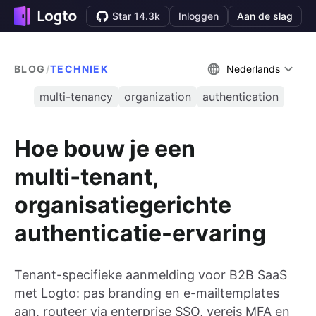
Star 14.3k
Inloggen
Aan de slag
BLOG
/
TECHNIEK
Nederlands
multi-tenancy
organization
authentication
Hoe bouw je een
multi‑tenant,
organisatiegerichte
authenticatie-ervaring
Tenant-specifieke aanmelding voor B2B SaaS
met Logto: pas branding en e-mailtemplates
aan, routeer via enterprise SSO, vereis MFA en