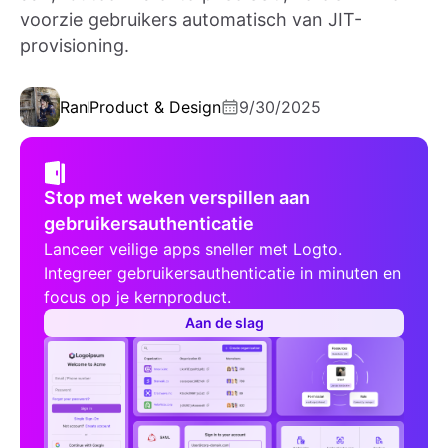
voorzie gebruikers automatisch van JIT-
provisioning.
Ran
Product & Design
9/30/2025
Stop met weken verspillen aan
gebruikersauthenticatie
Lanceer veilige apps sneller met Logto.
Integreer gebruikersauthenticatie in minuten en
focus op je kernproduct.
Aan de slag