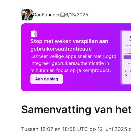
Gao
Founder
6/13/2025
Stop met weken verspillen aan
gebruikersauthenticatie
Lanceer veilige apps sneller met Logto.
Integreer gebruikersauthenticatie in
minuten en focus op je kernproduct.
Aan de slag
Samenvatting van het
Tussen 18:07 en 18:58 UTC op 12 juni 2025 