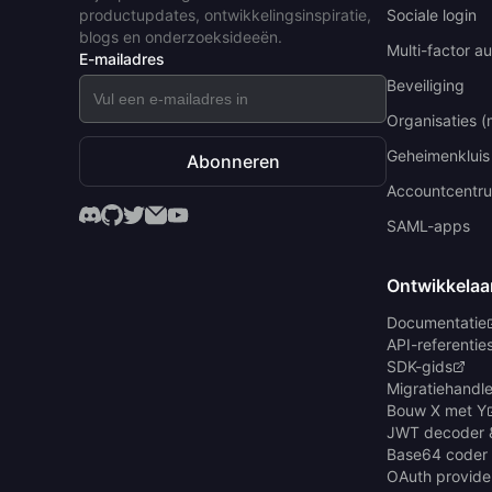
productupdates, ontwikkelingsinspiratie,
Sociale login
blogs en onderzoeksideeën.
Multi-factor au
E-mailadres
Beveiliging
Organisaties (
Geheimenkluis
Abonneren
Accountcentr
SAML-apps
Ontwikkelaa
Documentatie
API-referentie
SDK-gids
Migratiehandle
Bouw X met Y
JWT decoder 
Base64 coder
OAuth provide