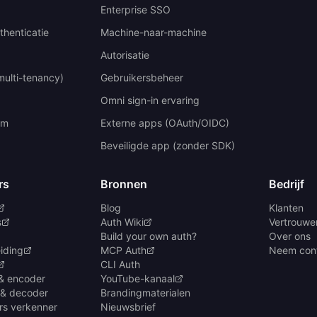
Enterprise SSO
thenticatie
Machine-naar-machine
Autorisatie
multi-tenancy)
Gebruikersbeheer
Omni sign-in ervaring
um
Externe apps (OAuth/OIDC)
Beveiligde app (zonder SDK)
rs
Bronnen
Bedrijf
Blog
Klanten
s
Auth Wiki
Vertrouwen
Build your own auth?
Over ons
iding
MCP Auth
Neem cont
CLI Auth
& encoder
YouTube-kanaal
 & decoder
Brandingmaterialen
rs verkenner
Nieuwsbrief