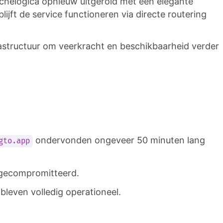
chelogica opnieuw uitgerold met een elegante
lijft de service functioneren via directe routering
astructuur om veerkracht en beschikbaarheid verder
ondervonden ongeveer 50 minuten lang
gto.app
f gecompromitteerd.
leven volledig operationeel.