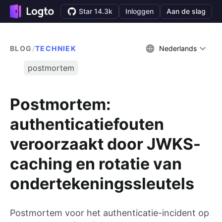
Star 14.3k
Inloggen
Aan de slag
BLOG
/
TECHNIEK
Nederlands
postmortem
Postmortem:
authenticatiefouten
veroorzaakt door JWKS-
caching en rotatie van
ondertekeningssleutels
Postmortem voor het authenticatie-incident op