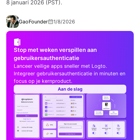
8 januari 2026 (PST).
Gao
Founder
1/8/2026
Stop met weken verspillen aan
gebruikersauthenticatie
Lanceer veilige apps sneller met Logto.
Integreer gebruikersauthenticatie in minuten en
focus op je kernproduct.
Aan de slag