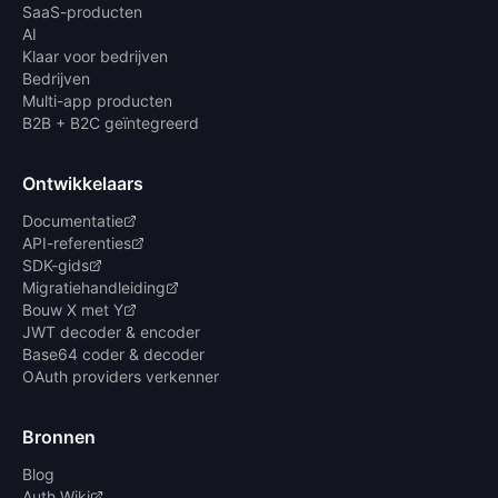
SaaS-producten
AI
Klaar voor bedrijven
Bedrijven
Multi-app producten
B2B + B2C geïntegreerd
Ontwikkelaars
Documentatie
API-referenties
SDK-gids
Migratiehandleiding
Bouw X met Y
JWT decoder & encoder
Base64 coder & decoder
OAuth providers verkenner
Bronnen
Blog
Auth Wiki