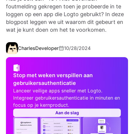
foutmelding gekregen toen je probeerde in te
loggen op een app die Logto gebruikt? In deze
blogpost leggen we uit waarom dit gebeurt en
wat je kunt doen om het te voorkomen.
Charles
Developer
10/28/2024
Stop met weken verspillen aan
gebruikersauthenticatie
Lanceer veilige apps sneller met Logto.
Integreer gebruikersauthenticatie in minuten en
focus op je kernproduct.
Aan de slag