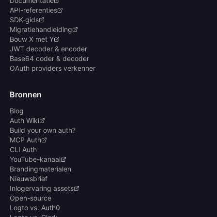
Documentatie
API-referenties
SDK-gids
Migratiehandleiding
Bouw X met Y
JWT decoder & encoder
Base64 coder & decoder
OAuth providers verkenner
Bronnen
Blog
Auth Wiki
Build your own auth?
MCP Auth
CLI Auth
YouTube-kanaal
Brandingmaterialen
Nieuwsbrief
Inlogervaring assets
Open-source
Logto vs. Auth0