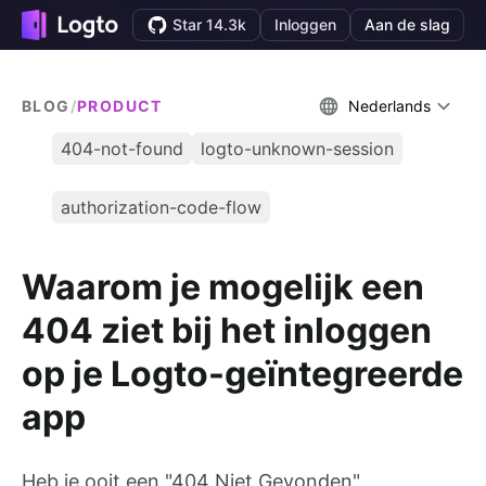
Star 14.3k
Inloggen
Aan de slag
BLOG
/
PRODUCT
Nederlands
404-not-found
logto-unknown-session
authorization-code-flow
Waarom je mogelijk een
404 ziet bij het inloggen
op je Logto-geïntegreerde
app
Heb je ooit een "404 Niet Gevonden"