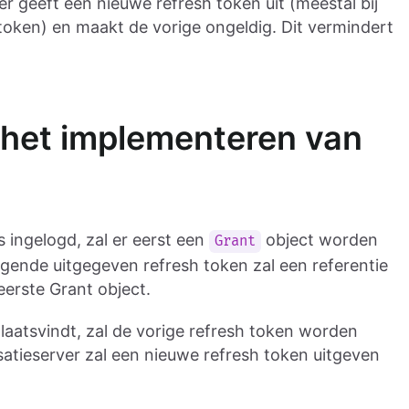
er geeft een nieuwe refresh token uit (meestal bij
oken) en maakt de vorige ongeldig. Dit vermindert
r het implementeren van
 ingelogd, zal er eerst een
object worden
Grant
ende uitgegeven refresh token zal een referentie
eerste Grant object.
laatsvindt, zal de vorige refresh token worden
satieserver zal een nieuwe refresh token uitgeven