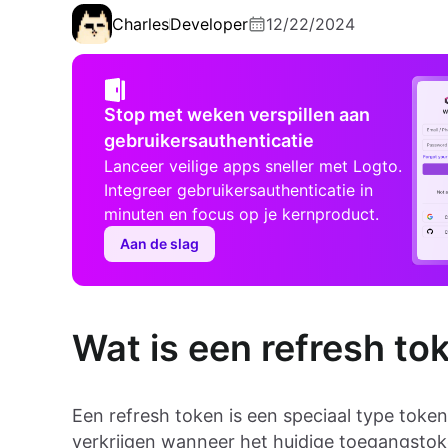
Charles
Developer
12/22/2024
Stop met weken verspillen aan
gebruikersauthenticatie
Lanceer veilige apps sneller met Logto.
Integreer gebruikersauthenticatie in
minuten en focus op je kernproduct.
Aan de slag
Wat is een refresh to
Een refresh token is een speciaal type tok
verkrijgen wanneer het huidige toegangstoke