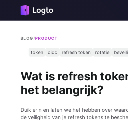
BLOG
/
PRODUCT
token
oidc
refresh token
rotatie
beveil
Wat is refresh toke
het belangrijk?
Duik erin en laten we het hebben over waaro
de veiligheid van je refresh tokens te besch