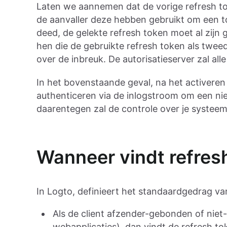
Laten we aannemen dat de vorige refresh tok
de aanvaller deze hebben gebruikt om een t
deed, de gelekte refresh token moet al zijn 
hen die de gebruikte refresh token als tweed
over de inbreuk. De autorisatieserver zal al
In het bovenstaande geval, na het activeren 
authenticeren via de inlogstroom om een nie
daarentegen zal de controle over je systee
Wanneer vindt refresh
In Logto, definieert het standaardgedrag van
Als de client afzender-gebonden of niet-p
webapplicaties), dan vindt de refresh to