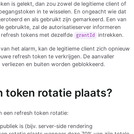
en is gelekt, dan zou zowel de legitieme client of
oegangstoken in te wisselen. En ongeacht wie dat
geroteerd en als gebruikt zijn gemarkeerd. Een van
e gebruikte, zal de autorisatieserver informeren
le refresh tokens met dezelfde
intrekken.
grantId
van het alarm, kan de legitieme client zich opnieuw
uwe refresh token te verkrijgen. De aanvaller
m verliezen en buiten worden geblokkeerd.
 token rotatie plaats?
 een refresh token rotatie:
ubliek is (bijv. server-side rendering
ken rotatie plaats wanneer deze 70% van zijn totale