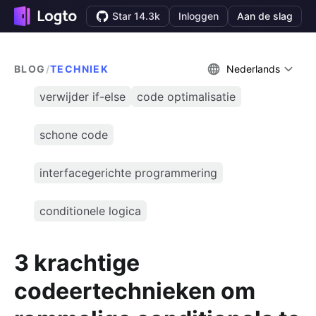
Star 14.3k
Inloggen
Aan de slag
BLOG
/
TECHNIEK
Nederlands
verwijder if-else
code optimalisatie
schone code
interfacegerichte programmering
conditionele logica
3 krachtige
codeertechnieken om