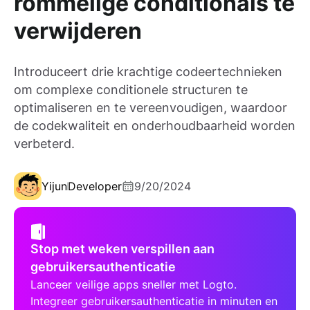
rommelige conditionals te
verwijderen
Introduceert drie krachtige codeertechnieken
om complexe conditionele structuren te
optimaliseren en te vereenvoudigen, waardoor
de codekwaliteit en onderhoudbaarheid worden
verbeterd.
Yijun
Developer
9/20/2024
Stop met weken verspillen aan
gebruikersauthenticatie
Lanceer veilige apps sneller met Logto.
Integreer gebruikersauthenticatie in minuten en