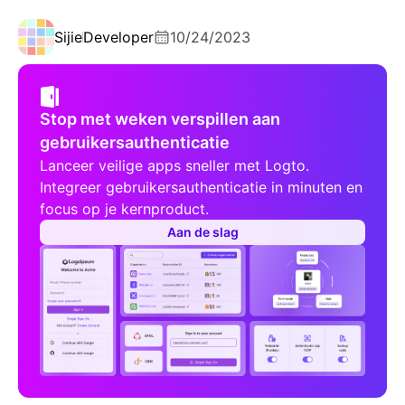
Sijie
Developer
10/24/2023
Stop met weken verspillen aan
gebruikersauthenticatie
Lanceer veilige apps sneller met Logto.
Integreer gebruikersauthenticatie in minuten en
focus op je kernproduct.
Aan de slag