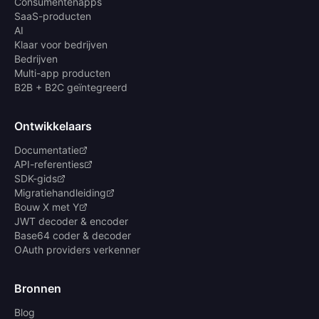
Consumentenapps
SaaS-producten
AI
Klaar voor bedrijven
Bedrijven
Multi-app producten
B2B + B2C geïntegreerd
Ontwikkelaars
Documentatie
API-referenties
SDK-gids
Migratiehandleiding
Bouw X met Y
JWT decoder & encoder
Base64 coder & decoder
OAuth providers verkenner
Bronnen
Blog