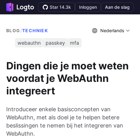
Star 14.3k
Inloggen
Aan de slag
BLOG
/
TECHNIEK
Nederlands
webauthn
passkey
mfa
Dingen die je moet weten
voordat je WebAuthn
integreert
Introduceer enkele basisconcepten van
WebAuthn, met als doel je te helpen betere
beslissingen te nemen bij het integreren van
WebAuthn.