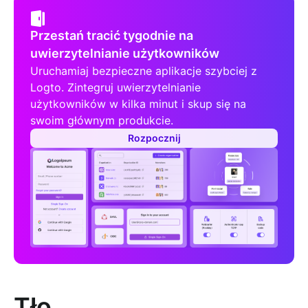
Przestań tracić tygodnie na
uwierzytelnianie użytkowników
Uruchamiaj bezpieczne aplikacje szybciej z
Logto. Zintegruj uwierzytelnianie
użytkowników w kilka minut i skup się na
swoim głównym produkcie.
Rozpocznij
Tło