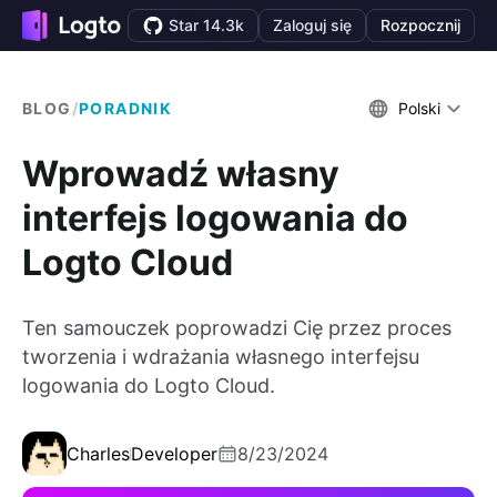
Star 14.3k
Zaloguj się
Rozpocznij
BLOG
/
PORADNIK
Polski
Wprowadź własny
interfejs logowania do
Logto Cloud
Ten samouczek poprowadzi Cię przez proces
tworzenia i wdrażania własnego interfejsu
logowania do Logto Cloud.
Charles
Developer
8/23/2024