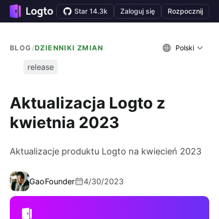
Star 14.3k
Zaloguj się
Rozpocznij
BLOG
/
DZIENNIKI ZMIAN
Polski
release
Aktualizacja Logto z
kwietnia 2023
Aktualizacje produktu Logto na kwiecień 2023
Gao
Founder
4/30/2023