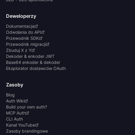
Deweloperzy
Dokumentacja
Odwołania do API
Przewodnik SDK
Przewodnik migracji
Zbuduj X z Y
Dekoder & enkoder JWT
Base64 enkoder & dekoder
Eksplorator dostawców OAuth
Zasoby
Blog
Auth Wiki
Build your own auth?
MCP Auth
CLI Auth
Kanał YouTube
Zasoby brandingowe