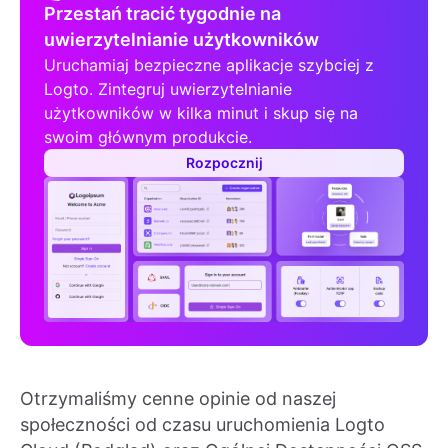
Przestań tracić tygodnie na
uwierzytelnianie użytkowników
Uruchamiaj bezpieczne aplikacje szybciej z
Logto. Zintegruj uwierzytelnianie
użytkowników w kilka minut i skup się na
swoim głównym produkcie.
Rozpocznij
Otrzymaliśmy cenne opinie od naszej
społeczności od czasu uruchomienia Logto