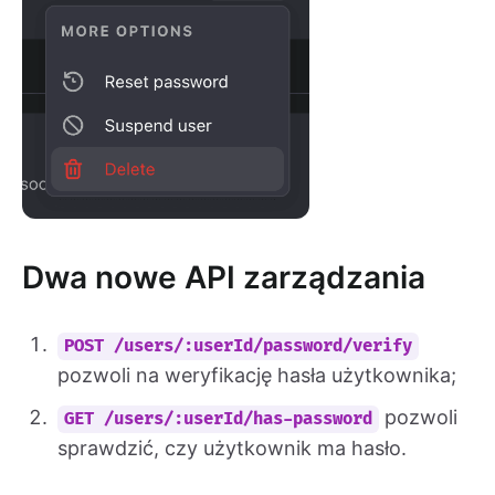
Dwa nowe API zarządzania
POST /users/:userId/password/verify
pozwoli na weryfikację hasła użytkownika;
pozwoli
GET /users/:userId/has-password
sprawdzić, czy użytkownik ma hasło.