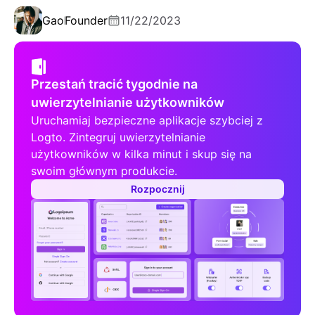
Gao
Founder
11/22/2023
Przestań tracić tygodnie na
uwierzytelnianie użytkowników
Uruchamiaj bezpieczne aplikacje szybciej z
Logto. Zintegruj uwierzytelnianie
użytkowników w kilka minut i skup się na
swoim głównym produkcie.
Rozpocznij