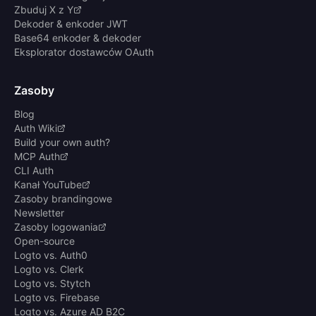
Zbuduj X z Y
Dekoder & enkoder JWT
Base64 enkoder & dekoder
Eksplorator dostawców OAuth
Zasoby
Blog
Auth Wiki
Build your own auth?
MCP Auth
CLI Auth
Kanał YouTube
Zasoby brandingowe
Newsletter
Zasoby logowania
Open-source
Logto vs. Auth0
Logto vs. Clerk
Logto vs. Stytch
Logto vs. Firebase
Logto vs. Azure AD B2C