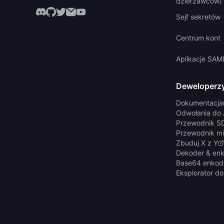
dzierżawców)
Sejf sekretów
Centrum kont
Aplikacje SAM
Deweloperz
Dokumentacja
Odwołania do 
Przewodnik S
Przewodnik mi
Zbuduj X z Y
Dekoder & en
Base64 enkod
Eksplorator d