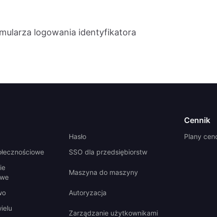
ularza logowania identyfikatora
Cennik
Hasło
Plany ce
ołecznościowe
SSO dla przedsiębiorstw
ie
Maszyna do maszyny
owe
wo
Autoryzacja
ielu
Zarządzanie użytkownikami