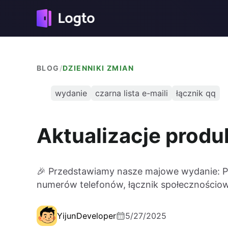
BLOG
/
DZIENNIKI ZMIAN
wydanie
czarna lista e-maili
łącznik qq
Aktualizacje produ
🎉 Przedstawiamy nasze majowe wydanie: Poli
numerów telefonów, łącznik społecznościowy 
Yijun
Developer
5/27/2025