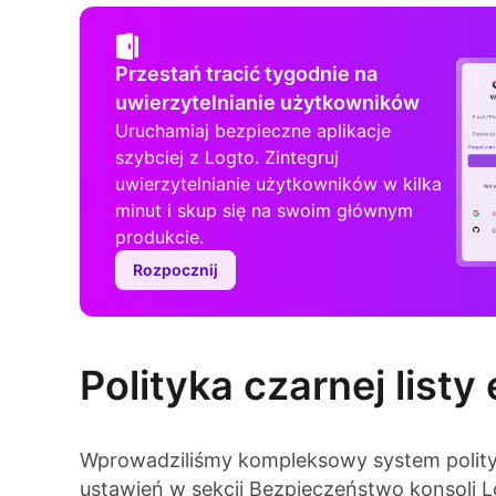
Przestań tracić tygodnie na
uwierzytelnianie użytkowników
Uruchamiaj bezpieczne aplikacje
szybciej z Logto. Zintegruj
uwierzytelnianie użytkowników w kilka
minut i skup się na swoim głównym
produkcie.
Rozpocznij
Polityka czarnej listy 
Wprowadziliśmy kompleksowy system polityki
ustawień w sekcji Bezpieczeństwo konsoli 