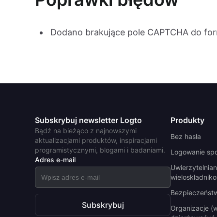
Dodano brakujące pole CAPTCHA do form
Subskrybuj newsletter Logto
Produkty
Bądź na bieżąco z najnowszymi
Bez hasła
aktualizacjami produktów, inspiracjami
programistycznymi, blogami i badaniami.
Logowanie sp
Adres e-mail
Uwierzytelnian
wieloskładnik
Bezpieczeńst
Subskrybuj
Organizacje (w