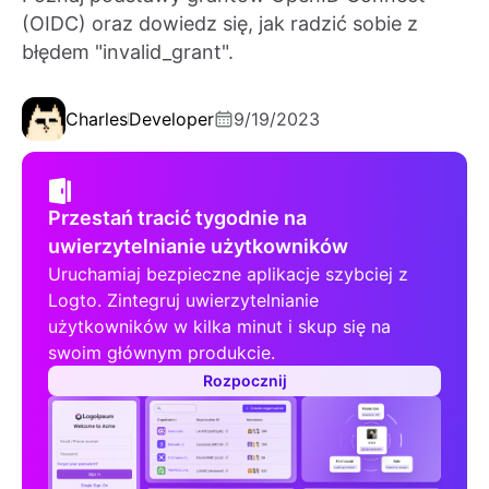
(OIDC) oraz dowiedz się, jak radzić sobie z
błędem "invalid_grant".
Charles
Developer
9/19/2023
Przestań tracić tygodnie na
uwierzytelnianie użytkowników
Uruchamiaj bezpieczne aplikacje szybciej z
Logto. Zintegruj uwierzytelnianie
użytkowników w kilka minut i skup się na
swoim głównym produkcie.
Rozpocznij