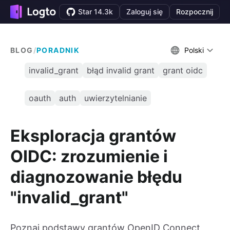
Star 14.3k
Zaloguj się
Rozpocznij
BLOG
/
PORADNIK
Polski
invalid_grant
błąd invalid grant
grant oidc
oauth
auth
uwierzytelnianie
Eksploracja grantów
OIDC: zrozumienie i
diagnozowanie błędu
"invalid_grant"
Poznaj podstawy grantów OpenID Connect