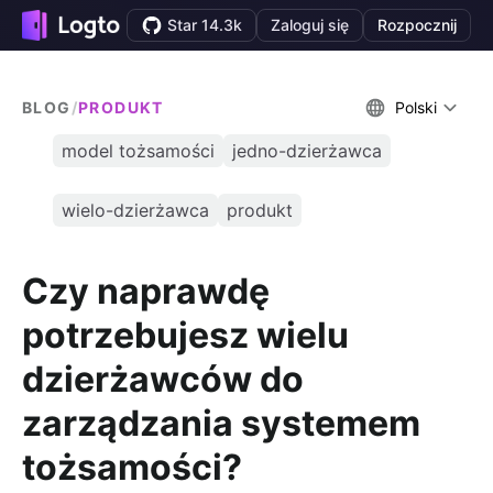
Star 14.3k
Zaloguj się
Rozpocznij
BLOG
/
PRODUKT
Polski
model tożsamości
jedno-dzierżawca
wielo-dzierżawca
produkt
Czy naprawdę
potrzebujesz wielu
dzierżawców do
zarządzania systemem
tożsamości?