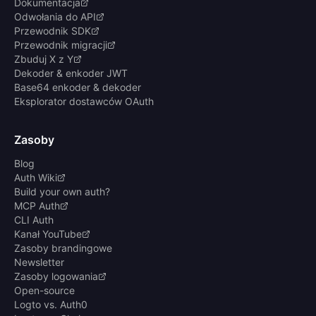
Dokumentacja
Odwołania do API
Przewodnik SDK
Przewodnik migracji
Zbuduj X z Y
Dekoder & enkoder JWT
Base64 enkoder & dekoder
Eksplorator dostawców OAuth
Zasoby
Blog
Auth Wiki
Build your own auth?
MCP Auth
CLI Auth
Kanał YouTube
Zasoby brandingowe
Newsletter
Zasoby logowania
Open-source
Logto vs. Auth0