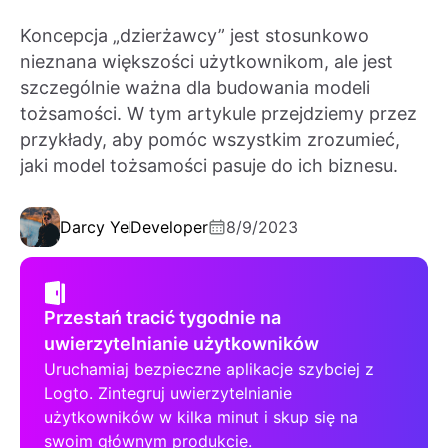
Koncepcja „dzierżawcy” jest stosunkowo
nieznana większości użytkownikom, ale jest
szczególnie ważna dla budowania modeli
tożsamości. W tym artykule przejdziemy przez
przykłady, aby pomóc wszystkim zrozumieć,
jaki model tożsamości pasuje do ich biznesu.
Darcy Ye
Developer
8/9/2023
Przestań tracić tygodnie na
uwierzytelnianie użytkowników
Uruchamiaj bezpieczne aplikacje szybciej z
Logto. Zintegruj uwierzytelnianie
użytkowników w kilka minut i skup się na
swoim głównym produkcie.