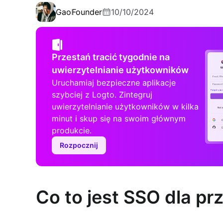
Gao
Founder
10/10/2024
Przestań tracić tygodnie na
uwierzytelnianie użytkowników
Uruchamiaj bezpieczne aplikacje
szybciej z Logto. Zintegruj
uwierzytelnianie użytkowników w kilka
minut i skup się na swoim głównym
produkcie.
Rozpocznij
Co to jest SSO dla pr