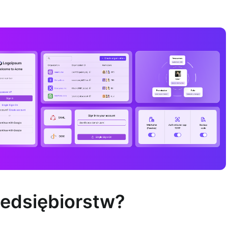
zedsiębiorstw?