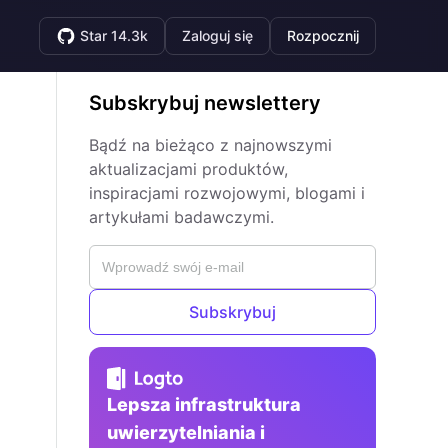
Star 14.3k
Zaloguj się
Rozpocznij
Subskrybuj newslettery
Bądź na bieżąco z najnowszymi
aktualizacjami produktów,
inspiracjami rozwojowymi, blogami i
artykułami badawczymi.
Subskrybuj
Lepsza infrastruktura
uwierzytelniania i