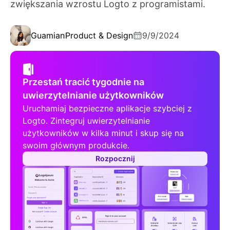
zwiększania wzrostu Logto z programistami.
Guamian
Product & Design
9/9/2024
Przestań tracić tygodnie na
uwierzytelnianie użytkowników
Uruchamiaj bezpieczne aplikacje szybciej z
Logto. Zintegruj uwierzytelnianie
użytkowników w kilka minut i skup się na
swoim głównym produkcie.
Rozpocznij