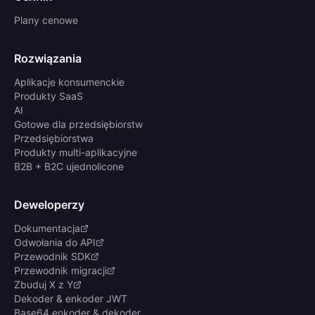
Plany cenowe
Rozwiązania
Aplikacje konsumenckie
Produkty SaaS
AI
Gotowe dla przedsiębiorstw
Przedsiębiorstwa
Produkty multi-aplikacyjne
B2B + B2C ujednolicone
Deweloperzy
Dokumentacja
Odwołania do API
Przewodnik SDK
Przewodnik migracji
Zbuduj X z Y
Dekoder & enkoder JWT
Base64 enkoder & dekoder