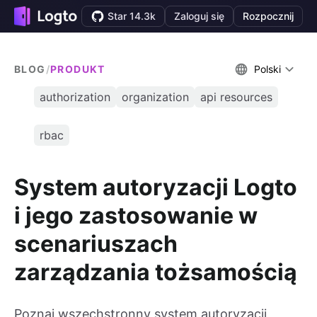
Star 14.3k
Zaloguj się
Rozpocznij
BLOG
/
PRODUKT
Polski
authorization
organization
api resources
rbac
System autoryzacji Logto
i jego zastosowanie w
scenariuszach
zarządzania tożsamością
Poznaj wszechstronny system autoryzacji