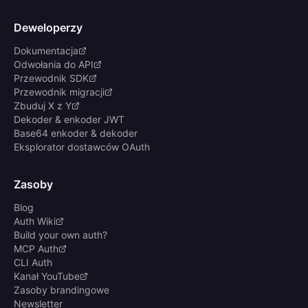
Deweloperzy
Dokumentacja
Odwołania do API
Przewodnik SDK
Przewodnik migracji
Zbuduj X z Y
Dekoder & enkoder JWT
Base64 enkoder & dekoder
Eksplorator dostawców OAuth
Zasoby
Blog
Auth Wiki
Build your own auth?
MCP Auth
CLI Auth
Kanał YouTube
Zasoby brandingowe
Newsletter