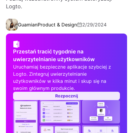
Logto.
Guamian
Product & Design
2/29/2024
Przestań tracić tygodnie na
uwierzytelnianie użytkowników
Uruchamiaj bezpieczne aplikacje szybciej z
Logto. Zintegruj uwierzytelnianie
użytkowników w kilka minut i skup się na
swoim głównym produkcie.
Rozpocznij