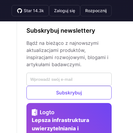
Star 14.3k
Zaloguj się
Rozpocznij
Subskrybuj newslettery
Bądź na bieżąco z najnowszymi
aktualizacjami produktów,
inspiracjami rozwojowymi, blogami i
artykułami badawczymi.
Subskrybuj
Lepsza infrastruktura
uwierzytelniania i