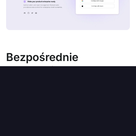
Bezpośrednie
logowanie
Innym przydatnym parametrem
uwierzytelniania, który powinieneś znać, jest
. Ten parametr pozwala na
direct_sign_in
bezpośrednie uruchomienie ścieżki
uwierzytelniania SSO (Single Sign-On)
społecznościowego lub korporacyjnego,