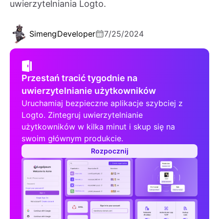
uwierzytelniania Logto.
Simeng
Developer
7/25/2024
Przestań tracić tygodnie na
uwierzytelnianie użytkowników
Uruchamiaj bezpieczne aplikacje szybciej z
Logto. Zintegruj uwierzytelnianie
użytkowników w kilka minut i skup się na
swoim głównym produkcie.
Rozpocznij