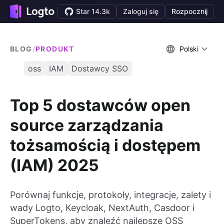
Star 14.3k
Zaloguj się
Rozpocznij
BLOG
/
PRODUKT
Polski
oss
IAM
Dostawcy SSO
Top 5 dostawców open
source zarządzania
tożsamością i dostępem
(IAM) 2025
Porównaj funkcje, protokoły, integracje, zalety i
wady Logto, Keycloak, NextAuth, Casdoor i
SuperTokens, aby znaleźć najlepsze OSS