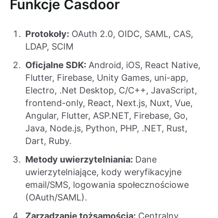
Funkcje Casdoor
Protokoły:
OAuth 2.0, OIDC, SAML, CAS,
LDAP, SCIM
Oficjalne SDK:
Android, iOS, React Native,
Flutter, Firebase, Unity Games, uni-app,
Electro, .Net Desktop, C/C++, JavaScript,
frontend-only, React, Next.js, Nuxt, Vue,
Angular, Flutter, ASP.NET, Firebase, Go,
Java, Node.js, Python, PHP, .NET, Rust,
Dart, Ruby.
Metody uwierzytelniania:
Dane
uwierzytelniające, kody weryfikacyjne
email/SMS, logowania społecznościowe
(OAuth/SAML).
Zarządzanie tożsamością:
Centralny