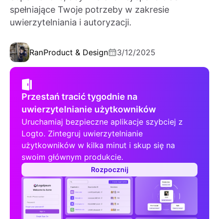
spełniające Twoje potrzeby w zakresie
uwierzytelniania i autoryzacji.
Ran
Product & Design
3/12/2025
Przestań tracić tygodnie na
uwierzytelnianie użytkowników
Uruchamiaj bezpieczne aplikacje szybciej z
Logto. Zintegruj uwierzytelnianie
użytkowników w kilka minut i skup się na
swoim głównym produkcie.
Rozpocznij