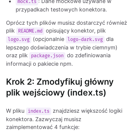
: Dane mockowe używane w
mock.ts
przypadkach testowych konektora.
Oprócz tych plików musisz dostarczyć również
plik
opisujący konektor, plik
README.md
(opcjonalnie
dla
logo.svg
logo-dark.svg
lepszego doświadczenia w trybie ciemnym)
oraz plik
do zdefiniowania
package.json
informacji o pakiecie npm.
Krok 2: Zmodyfikuj główny
plik wejściowy (index.ts)
W pliku
znajdziesz większość logiki
index.ts
konektora. Zazwyczaj musisz
zaimplementować 4 funkcje: