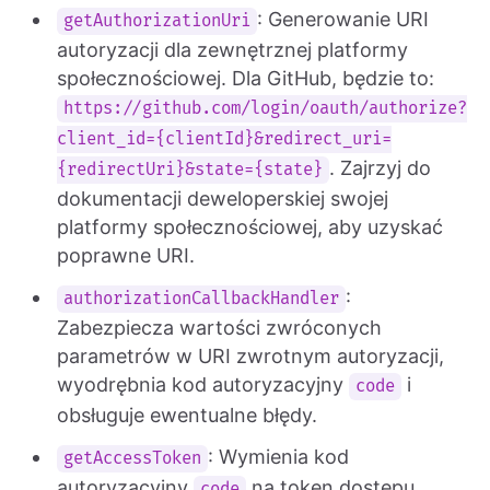
: Generowanie URI
getAuthorizationUri
autoryzacji dla zewnętrznej platformy
społecznościowej. Dla GitHub, będzie to:
https://github.com/login/oauth/authorize?
client_id={clientId}&redirect_uri=
. Zajrzyj do
{redirectUri}&state={state}
dokumentacji deweloperskiej swojej
platformy społecznościowej, aby uzyskać
poprawne URI.
:
authorizationCallbackHandler
Zabezpiecza wartości zwróconych
parametrów w URI zwrotnym autoryzacji,
wyodrębnia kod autoryzacyjny
i
code
obsługuje ewentualne błędy.
: Wymienia kod
getAccessToken
autoryzacyjny
na token dostępu.
code