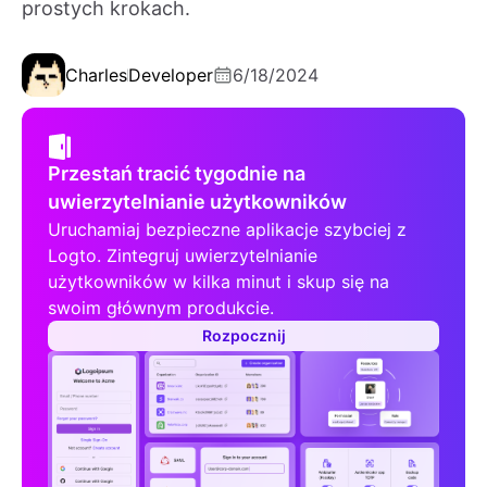
prostych krokach.
Charles
Developer
6/18/2024
Przestań tracić tygodnie na
uwierzytelnianie użytkowników
Uruchamiaj bezpieczne aplikacje szybciej z
Logto. Zintegruj uwierzytelnianie
użytkowników w kilka minut i skup się na
swoim głównym produkcie.
Rozpocznij