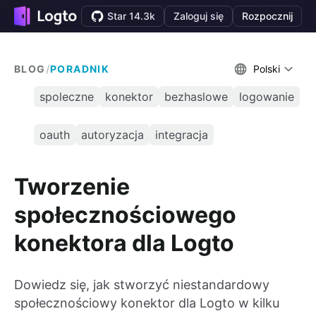
Star 14.3k
Zaloguj się
Rozpocznij
BLOG
/
PORADNIK
Polski
spoleczne
konektor
bezhaslowe
logowanie
oauth
autoryzacja
integracja
Tworzenie
społecznościowego
konektora dla Logto
Dowiedz się, jak stworzyć niestandardowy
społecznościowy konektor dla Logto w kilku