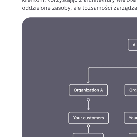
oddzielone zasoby, ale tożsamości zarządz