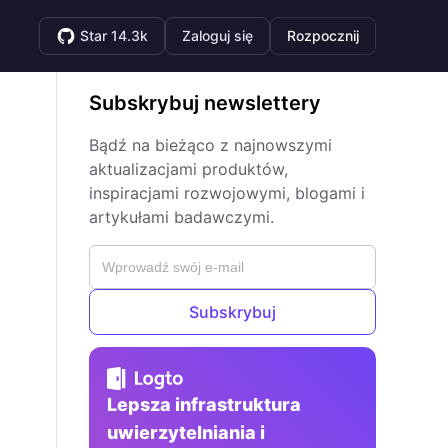
Star 14.3k
Zaloguj się
Rozpocznij
Subskrybuj newslettery
Bądź na bieżąco z najnowszymi
aktualizacjami produktów,
inspiracjami rozwojowymi, blogami i
artykułami badawczymi.
Subskrybuj
Lepsza infrastruktura
uwierzytelniania i