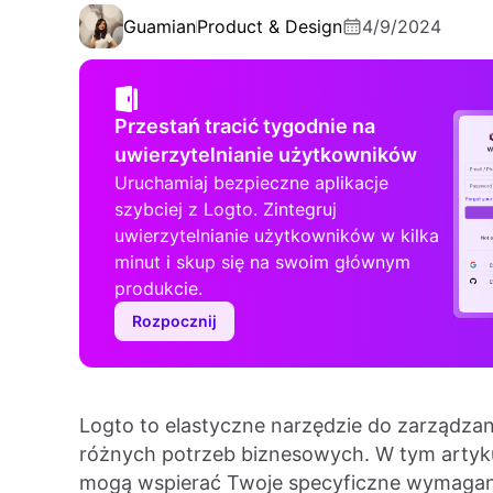
Guamian
Product & Design
4/9/2024
Przestań tracić tygodnie na
uwierzytelnianie użytkowników
Uruchamiaj bezpieczne aplikacje
szybciej z Logto. Zintegruj
uwierzytelnianie użytkowników w kilka
minut i skup się na swoim głównym
produkcie.
Rozpocznij
Logto to elastyczne narzędzie do zarządza
różnych potrzeb biznesowych. W tym artyku
mogą wspierać Twoje specyficzne wymagan