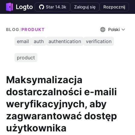
Star 14.3k
Zaloguj się
Rozpocznij
BLOG
/
PRODUKT
Polski
email
auth
authentication
verification
product
Maksymalizacja
dostarczalności e-maili
weryfikacyjnych, aby
zagwarantować dostęp
użytkownika