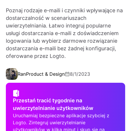
Poznaj rodzaje e-maili i czynniki wpływające na
dostarczalność w scenariuszach
uwierzytelniania. Łatwo integruj popularne
usługi dostarczania e-maili z doświadczeniem
logowania lub wybierz darmowe rozwiązanie
dostarczania e-maili bez żadnej konfiguracji,
oferowane przez Logto.
Ran
Product & Design
8/1/2023
Przestań tracić tygodnie na
uwierzytelnianie użytkowników
Uruchamiaj bezpieczne aplikacje szybciej z
Logto. Zintegruj uwierzytelnianie
użytkowników w kilka minut i skup się na