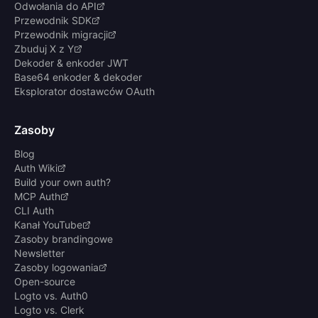
Odwołania do API
Przewodnik SDK
Przewodnik migracji
Zbuduj X z Y
Dekoder & enkoder JWT
Base64 enkoder & dekoder
Eksplorator dostawców OAuth
Zasoby
Blog
Auth Wiki
Build your own auth?
MCP Auth
CLI Auth
Kanał YouTube
Zasoby brandingowe
Newsletter
Zasoby logowania
Open-source
Logto vs. Auth0
Logto vs. Clerk