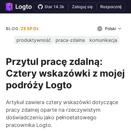
Star 14.3k
Zaloguj się
Rozpocznij
BLOG
/
ZESPÓŁ
Polski
produktywność
praca-zdalna
komunikacja
Przytul pracę zdalną:
Cztery wskazówki z mojej
podróży Logto
Artykuł zawiera cztery wskazówki dotyczące
pracy zdalnej oparte na rzeczywistym
doświadczeniu jako pełnoetatowego
pracownika Logto.