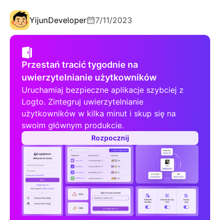
Yijun
Developer
7/11/2023
Przestań tracić tygodnie na
uwierzytelnianie użytkowników
Uruchamiaj bezpieczne aplikacje szybciej z
Logto. Zintegruj uwierzytelnianie
użytkowników w kilka minut i skup się na
swoim głównym produkcie.
Rozpocznij