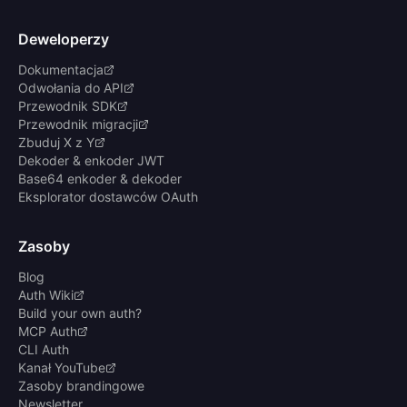
Deweloperzy
Dokumentacja
Odwołania do API
Przewodnik SDK
Przewodnik migracji
Zbuduj X z Y
Dekoder & enkoder JWT
Base64 enkoder & dekoder
Eksplorator dostawców OAuth
Zasoby
Blog
Auth Wiki
Build your own auth?
MCP Auth
CLI Auth
Kanał YouTube
Zasoby brandingowe
Newsletter