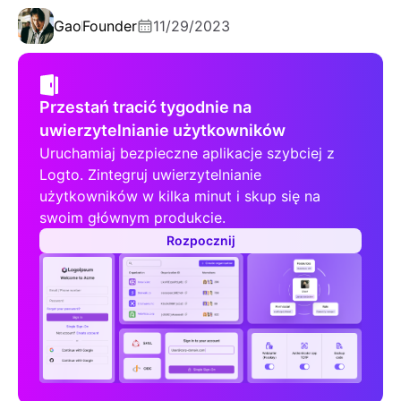
Gao
Founder
11/29/2023
Przestań tracić tygodnie na
uwierzytelnianie użytkowników
Uruchamiaj bezpieczne aplikacje szybciej z
Logto. Zintegruj uwierzytelnianie
użytkowników w kilka minut i skup się na
swoim głównym produkcie.
Rozpocznij