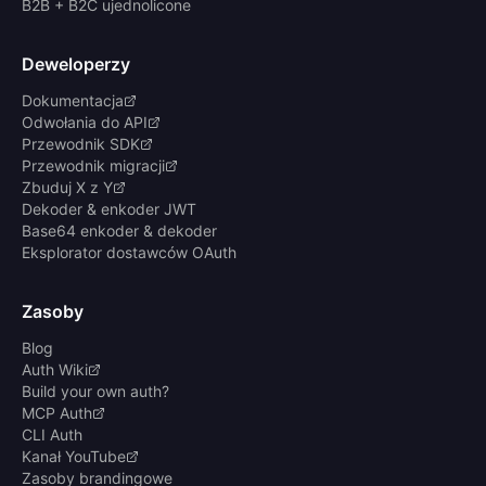
B2B + B2C ujednolicone
Deweloperzy
Dokumentacja
Odwołania do API
Przewodnik SDK
Przewodnik migracji
Zbuduj X z Y
Dekoder & enkoder JWT
Base64 enkoder & dekoder
Eksplorator dostawców OAuth
Zasoby
Blog
Auth Wiki
Build your own auth?
MCP Auth
CLI Auth
Kanał YouTube
Zasoby brandingowe