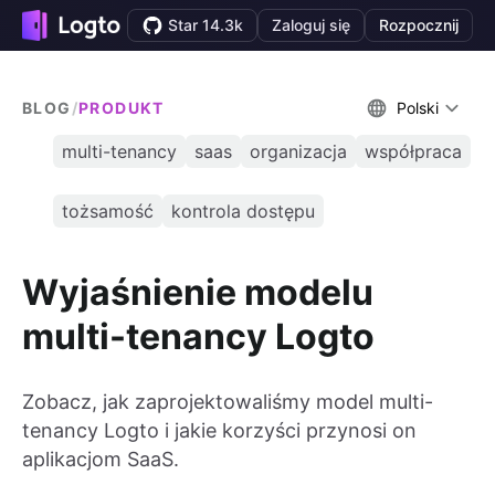
Star 14.3k
Zaloguj się
Rozpocznij
BLOG
/
PRODUKT
Polski
multi-tenancy
saas
organizacja
współpraca
tożsamość
kontrola dostępu
Wyjaśnienie modelu
multi-tenancy Logto
Zobacz, jak zaprojektowaliśmy model multi-
tenancy Logto i jakie korzyści przynosi on
aplikacjom SaaS.